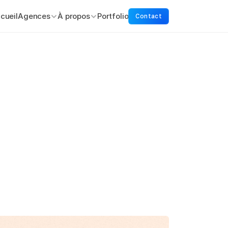
cueil
Agences
À propos
Portfolio
Contact
reneuriat
est
un
podcast
intrépides
dans
le
but
de
viewer
des
entrepreneurs
sur
sur
l'identité
graphique
de
ce