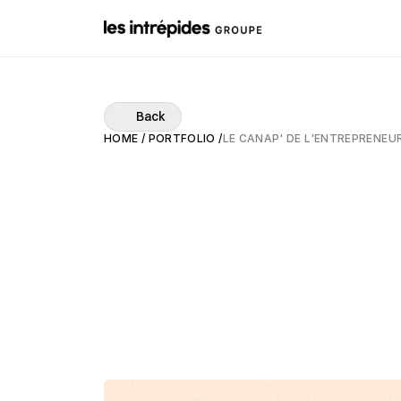
Back
HOME
 /
PORTFOLIO /
LE CANAP' DE L'ENTREPRENEU
Le
canap'
de
l'entreprene