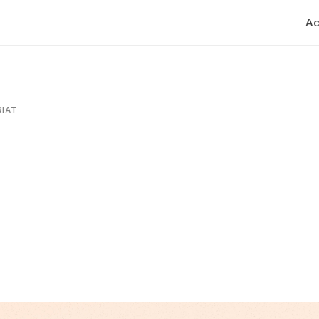
Ac
RIAT
Le
canap'
de
l'entrep
créé
par
le
groupe
les
rencontrer
et
d'inter
uriat
leur
parcours.
retour
concept