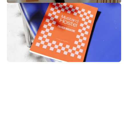
Process
Un ton friendly et accrocheur, des couleurs 
franches, une DA qui claque – à mi-chemin 
entre la carte postale de vacances et la 
devanture arty d’un coffee shop berlinois. 
Notre mission ? Donner une identité forte à 