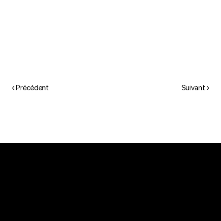
‹ Précédent
Suivant ›