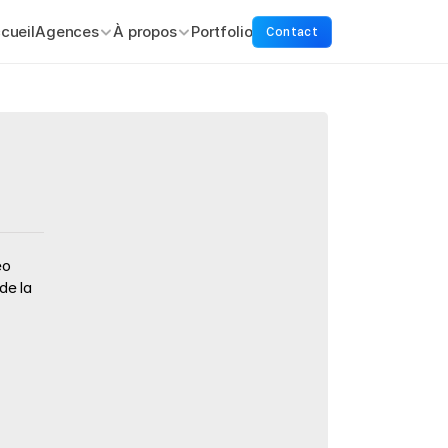
cueil
Agences
À propos
Portfolio
Contact
o 
e la 