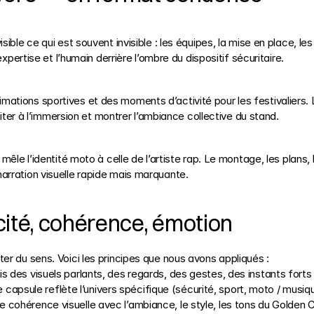
ble ce qui est souvent invisible : les équipes, la mise en place, les i
expertise et l’humain derrière l’ombre du dispositif sécuritaire.
ions sportives et des moments d’activité pour les festivaliers. La v
nviter à l’immersion et montrer l’ambiance collective du stand.
êle l’identité moto à celle de l’artiste rap. Le montage, les plans, l
arration visuelle rapide mais marquante.
cité, cohérence, émotion
er du sens. Voici les principes que nous avons appliqués :
is des visuels parlants, des regards, des gestes, des instants forts
e capsule reflète l’univers spécifique (sécurité, sport, moto / musiq
ne cohérence visuelle avec l’ambiance, le style, les tons du Golden 