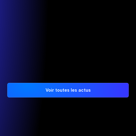
RDV Business du MEDEF 
Côte-d'Or au Domaine 
Aegerter
Évènement 
Les Intrépides invités à 
l'anniversaire de Vinésime
Voir toutes les actus