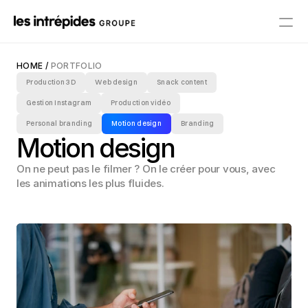
Accueil
HOME
 /
 PORTFOLIO
Production 3D
Web design
Snack content
Portfolio
Gestion Instagram
Production vidéo
Personal branding
Motion design
Branding
Motion design
Contact
On ne peut pas le filmer ? On le créer pour vous, avec 
les animations les plus fluides.