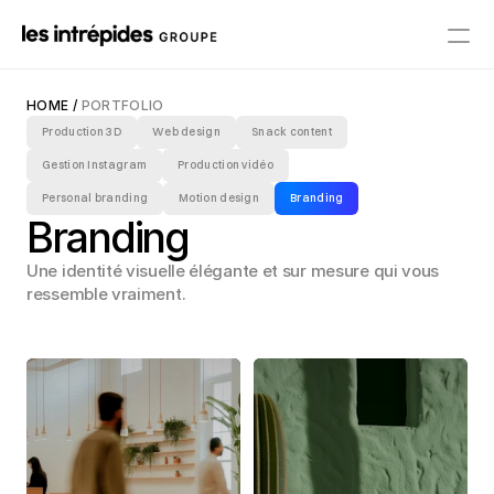
Accueil
HOME
 /
 PORTFOLIO
Production 3D
Web design
Snack content
Portfolio
Gestion Instagram
Production vidéo
Personal branding
Motion design
Branding
Branding
Contact
Une identité visuelle élégante et sur mesure qui vous 
ressemble vraiment.