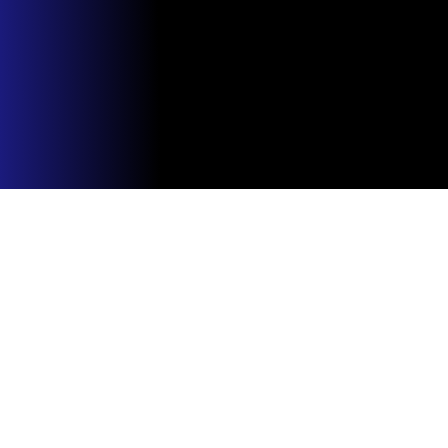
Du Rock Dans Les Cuisines 
2026
Évènement 
RDV Business du MEDEF 
Côte-d'Or au Domaine 
Aegerter
Évènement 